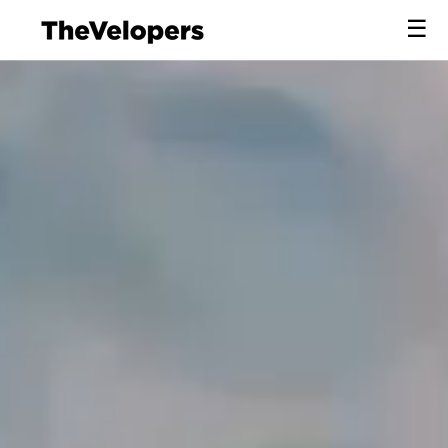
×
☰
×