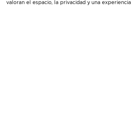
valoran el espacio, la privacidad y una experiencia
de vida profundamente conectada con su entorno.
2
Apartamento de 121 m
2 recámaras
2 baños
terraza
2
Apartamento de 100 m
2 recámaras
2 baños
terraza
2
Apartamento de 91 m
2 recámaras
2 baños
terraza
2
Apartamento de 82 m
2 recámara
2 baños
terraza
2