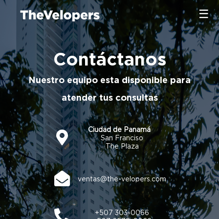
×
☰
×
Contáctanos
Nuestro equipo esta disponible para
atender tus consultas
Ciudad de Panamá
San Franciso
The Plaza
ventas@the-velopers.com
+507 303-0066